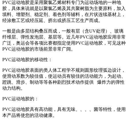
PVC运动地胶是采用聚氯乙烯材料专门为运动场地的一种地
胶，具体来说就是以聚氯乙烯及其共聚树脂为主要原料，加入
填料、增塑剂、稳定剂、着色剂等辅料，在片状连续基材上，
经涂敷工艺或经压延、挤出或挤压工艺生产而成。
一般是由多层结构叠压而成，一般有层（含UV处理）、玻璃
纤维层、弹性发泡层、基层等。近几年PVC运动地胶应用非常
广泛，奥运会等各项比赛都指定使用PVC运动地胶，可见这种
PVC运动地胶的市场前景非常广阔。
PVC运动地胶的移动性：
PVC运动地胶表面的类人体工程学不规则圆形纹理弧边设计，
使滑动系数为较佳值，使运动员有较佳的活动能力，为起动、
蹬跳、滑步、制动等等各种剧烈技术动作提供 爆炸力的弹性
动力结构。
PVC运动地胶的：
PVC运动地胶具有高功能，具有无味、、、、菌等特性，使用
本产品将使您的活动健康。