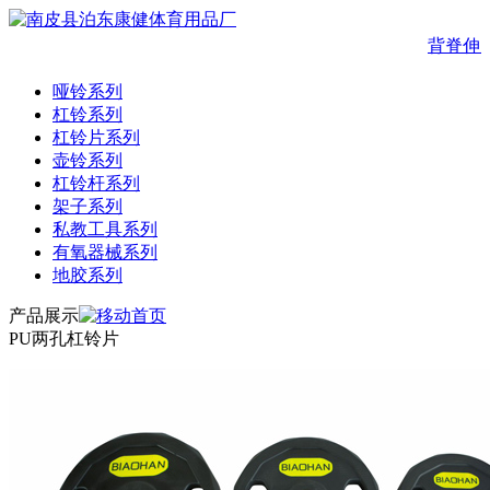
背脊伸
哑铃系列
杠铃系列
杠铃片系列
壶铃系列
杠铃杆系列
架子系列
私教工具系列
有氧器械系列
地胶系列
产品展示
PU两孔杠铃片