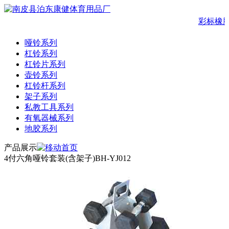
彩标橡
哑铃系列
杠铃系列
杠铃片系列
壶铃系列
杠铃杆系列
架子系列
私教工具系列
有氧器械系列
地胶系列
产品展示
4付六角哑铃套装(含架子)BH-YJ012