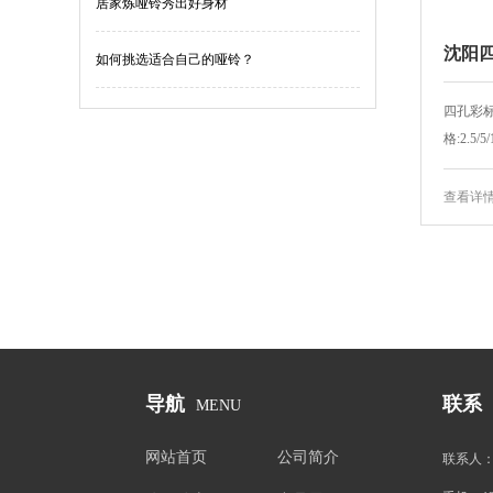
居家炼哑铃秀出好身材
沈阳四
如何挑选适合自己的哑铃？
四孔彩标
格:2.5/5/
查看详
导航
联系
MENU
网站首页
公司简介
联系人