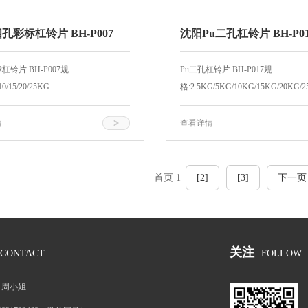
孔彩标杠铃片 BH-P007
沈阳Pu二孔杠铃片 BH-P01
杠铃片 BH-P007规
Pu二孔杠铃片 BH-P017规
10/15/20/25KG...
格:2.5KG/5KG/10KG/15KG/20KG/25
情
查看详情
首页 1
[2]
[3]
下一页
关注
CONTACT
FOLLOW
：
周小姐