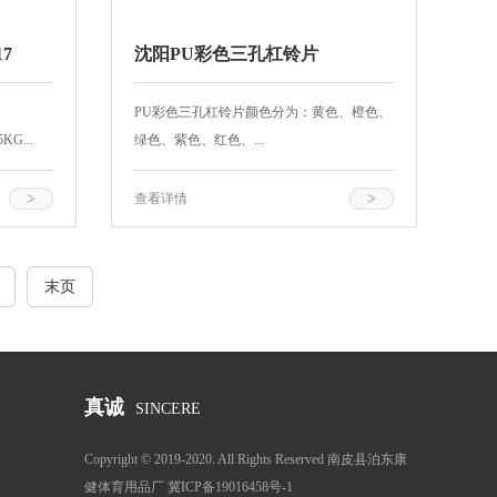
7
沈阳PU彩色三孔杠铃片
PU彩色三孔杠铃片颜色分为：黄色、橙色、
KG...
绿色、紫色、红色、...
查看详情
末页
真诚
SINCERE
Copyright © 2019-2020. All Rights Reserved 南皮县泊东康
健体育用品厂 冀ICP备19016458号-1