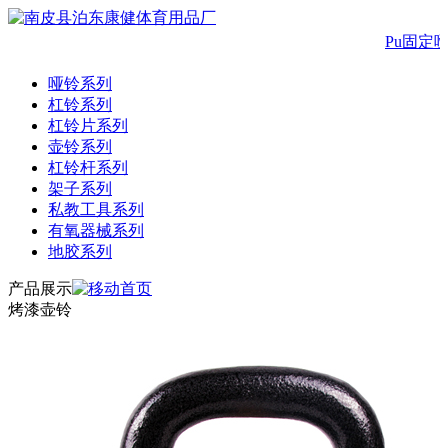
Pu固定哑
哑铃系列
杠铃系列
杠铃片系列
壶铃系列
杠铃杆系列
架子系列
私教工具系列
有氧器械系列
地胶系列
产品展示
烤漆壶铃